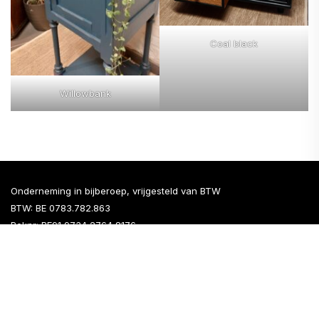
Coal black
Willowbank
Onderneming in bijberoep, vrijgesteld van BTW
BTW: BE 0783.782.863
Reknr: BE91 9734 2764 8176
Instagram
Facebook