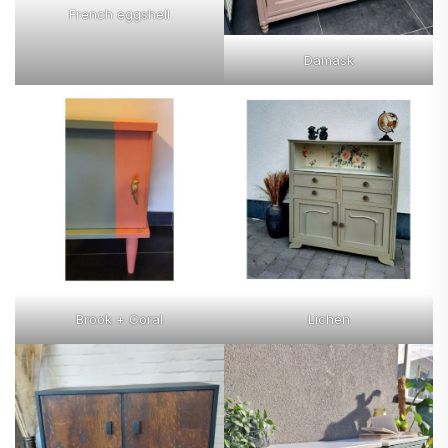
French eggshell
Damask
Brook + Coral
Lichen