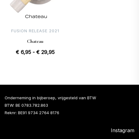
FUSION RELEASE 2021
Chateau
Prijsklasse:
€
6,95
-
€
29,95
€ 6,95
tot
€ 29,95
Onderneming in bijberoep, vrijgesteld van BTW
BTW: BE 0783.782.863
Reknr: BE91 9734 2764 8176
Instagram