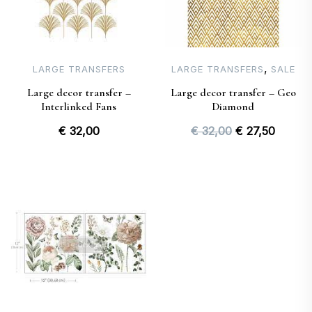
,
LARGE TRANSFERS
LARGE TRANSFERS
SALE
Large decor transfer –
Large decor transfer – Geo
Interlinked Fans
Diamond
Oorspronkelij
Huidig
€
32,00
€
32,00
€
27,50
prijs
prijs
was:
is:
€ 32,00.
€ 27,50