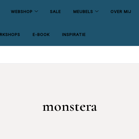
WEBSHOP
SALE
MEUBELS
OVER MIJ
RKSHOPS
E-BOOK
INSPIRATIE
monstera