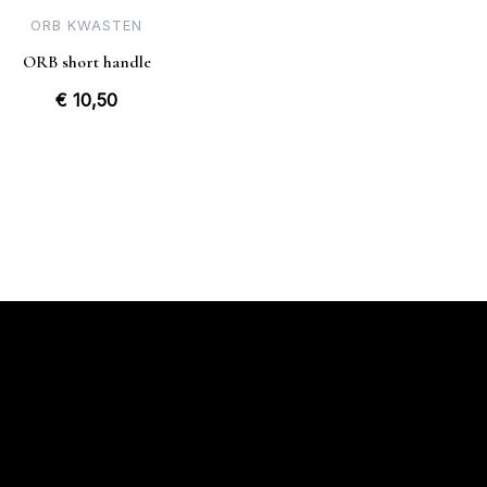
ORB KWASTEN
ORB short handle
€
10,50