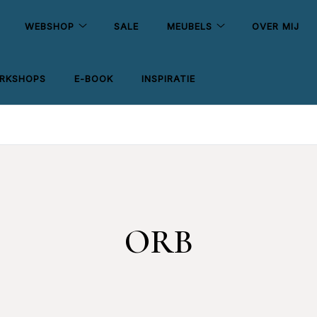
WEBSHOP
SALE
MEUBELS
OVER MIJ
RKSHOPS
E-BOOK
INSPIRATIE
ORB