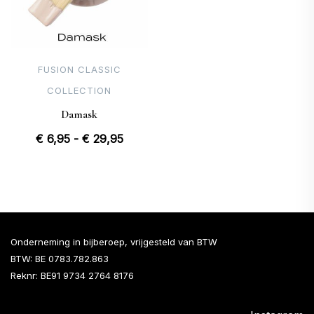
FUSION CLASSIC
COLLECTION
Damask
Prijsklasse:
€
6,95
-
€
29,95
€ 6,95
tot
€ 29,95
Onderneming in bijberoep, vrijgesteld van BTW
BTW: BE 0783.782.863
Reknr: BE91 9734 2764 8176