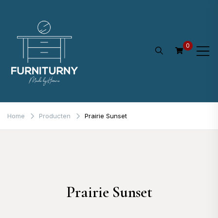
Ga
naar
de
0
inhoud
Home
Producten
Prairie Sunset
Prairie Sunset