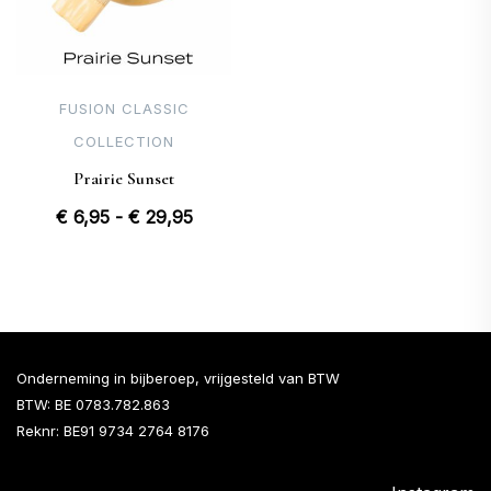
FUSION CLASSIC
COLLECTION
Prairie Sunset
Prijsklasse:
€
6,95
-
€
29,95
€ 6,95
tot
€ 29,95
Onderneming in bijberoep, vrijgesteld van BTW
BTW: BE 0783.782.863
Reknr: BE91 9734 2764 8176