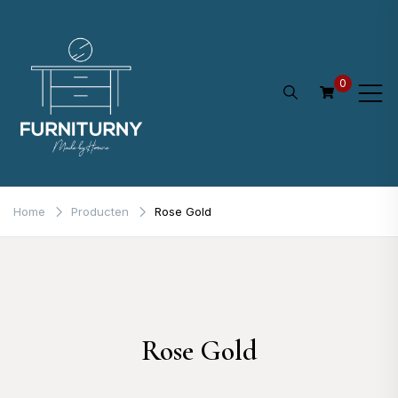
Ga
naar
de
0
inhoud
Home
Producten
Rose Gold
Rose Gold