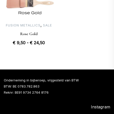
,
FUSION METALLICS
SALE
Rose Gold
Prijsklasse:
€
9,50
-
€
24,50
€ 9,50
tot
€ 24,50
Onderneming in bijberoep, vrijgesteld van BTW
BTW: BE 0783.782.863
Reknr: BE91 9734 2764 8176
Instagram