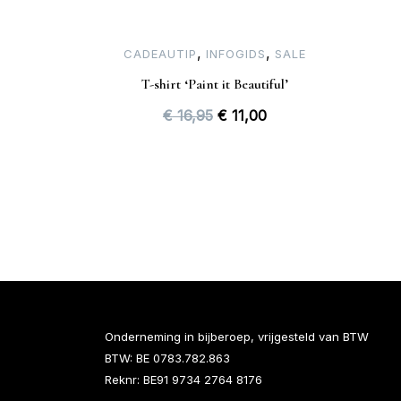
,
,
CADEAUTIP
INFOGIDS
SALE
T-shirt ‘Paint it Beautiful’
Oorspronkelijke
Huidige
€
16,95
€
11,00
prijs
prijs
was:
is:
€ 16,95.
€ 11,00.
Onderneming in bijberoep, vrijgesteld van BTW
BTW: BE 0783.782.863
Reknr: BE91 9734 2764 8176