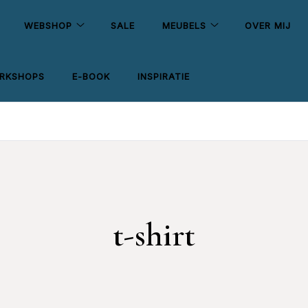
WEBSHOP
SALE
MEUBELS
OVER MIJ
RKSHOPS
E-BOOK
INSPIRATIE
t-shirt