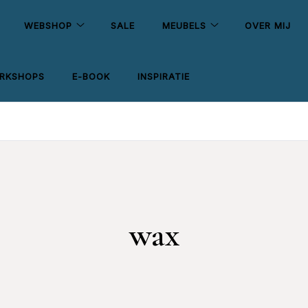
WEBSHOP
SALE
MEUBELS
OVER MIJ
RKSHOPS
E-BOOK
INSPIRATIE
wax