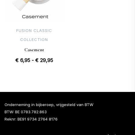
FUSION CLASSIC
COLLECTION
Casement
Prijsklasse:
€
6,95
-
€
29,95
€ 6,95
tot
€ 29,95
Onderneming in bijberoep, vrijgesteld van BTW
BTW: BE 0783.782.863
Reknr: BE91 9734 2764 8176