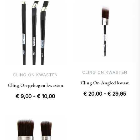
CLING ON KWASTEN
CLING ON KWASTEN
Cling On Angled kwast
Cling On gebogen kwasten
Prijsk
€
20,00
-
€
29,95
Prijsklasse:
€
9,00
-
€
10,00
€ 20,
€ 9,00
tot
tot
€ 29,
€ 10,00