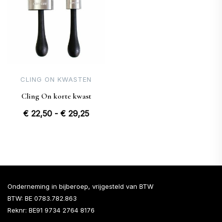
CLING ON KWASTEN
Cling On korte kwast
Prijsklasse:
€
22,50
-
€
29,25
€ 22,50
tot
€ 29,25
Onderneming in bijberoep, vrijgesteld van BTW
BTW: BE 0783.782.863
Reknr: BE91 9734 2764 8176