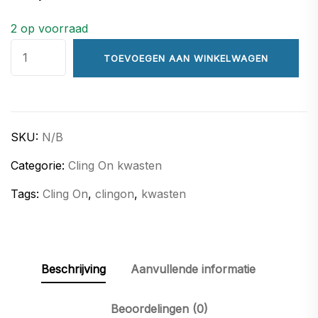
2 op voorraad
Cling
TOEVOEGEN AAN WINKELWAGEN
On
ronde
kwasten
aantal
SKU:
N/B
Categorie:
Cling On kwasten
Tags:
Cling On
,
clingon
,
kwasten
Beschrijving
Aanvullende informatie
Beoordelingen (0)