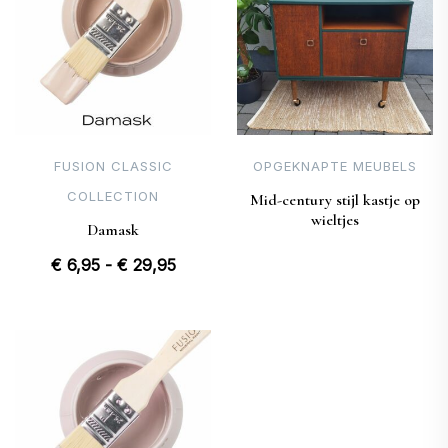
FUSION CLASSIC
OPGEKNAPTE MEUBELS
COLLECTION
Mid-century stijl kastje op
wieltjes
Damask
Prijsklasse:
€
6,95
-
€
29,95
€ 6,95
tot
€ 29,95