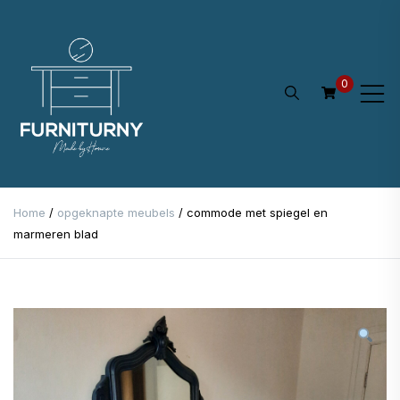
Ga
naar
de
0
inhoud
Home
/
opgeknapte meubels
/ commode met spiegel en
marmeren blad