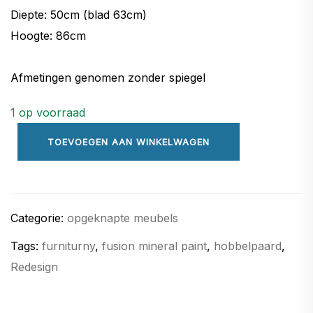
Diepte: 50cm (blad 63cm)
Hoogte: 86cm
Afmetingen genomen zonder spiegel
1 op voorraad
commode
TOEVOEGEN AAN WINKELWAGEN
met
spiegel
en
marmeren
Categorie:
opgeknapte meubels
blad
Tags:
furniturny
,
fusion mineral paint
,
hobbelpaard
,
aantal
Redesign