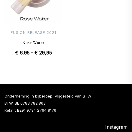
FUSION RELEASE 2021
Rose Water
Prijsklasse:
€
6,95
-
€
29,95
€ 6,95
tot
€ 29,95
Onderneming in bijberoep, vrijgesteld van BTW
BTW: BE 0783.782.863
Reknr: BE91 9734 2764 8176
Instagram