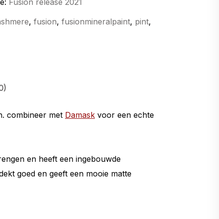
ie:
Fusion release 2021
ashmere
,
fusion
,
fusionmineralpaint
,
pint
,
0)
oon. combineer met
Damask
voor een echte
e brengen en heeft een ingebouwde
 dekt goed en geeft een mooie matte