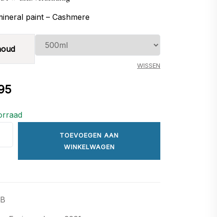
tot
mineral paint – Cashmere
€ 29,95
houd
WISSEN
95
orraad
re
TOEVOEGEN AAN
WINKELWAGEN
/B