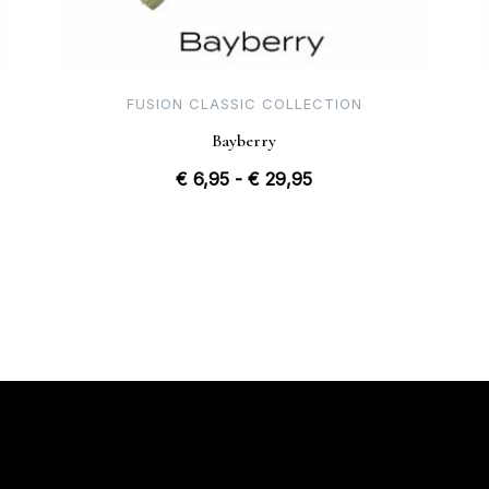
FUSION CLASSIC COLLECTION
Bayberry
Prijsklasse:
€
6,95
-
€
29,95
€ 6,95
tot
€ 29,95