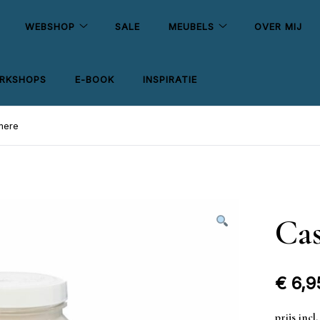
WEBSHOP
SALE
MEUBELS
OVER MIJ
RKSHOPS
E-BOOK
INSPIRATIE
mere
Ca
€
6,9
prijs inc