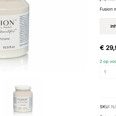
Fusion 
in
€
29,
2 op vo
Cashme
aantal
SKU:
N