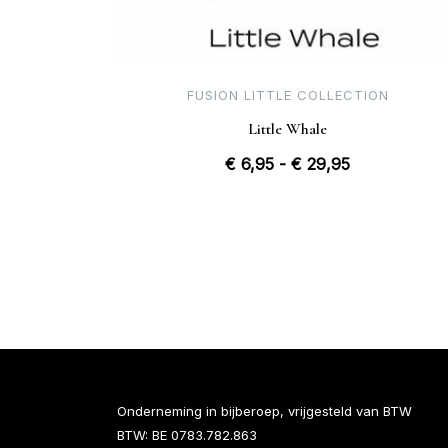
FUSION LITTLE COLLECTION
Little Whale
Prijsklasse:
€
6,95
-
€
29,95
€ 6,95
tot
€ 29,95
Onderneming in bijberoep, vrijgesteld van BTW
BTW: BE 0783.782.863