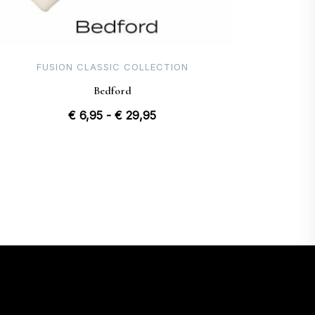
FUSION CLASSIC COLLECTION
Bedford
Prijsklasse:
€
6,95
-
€
29,95
€ 6,95
tot
€ 29,95