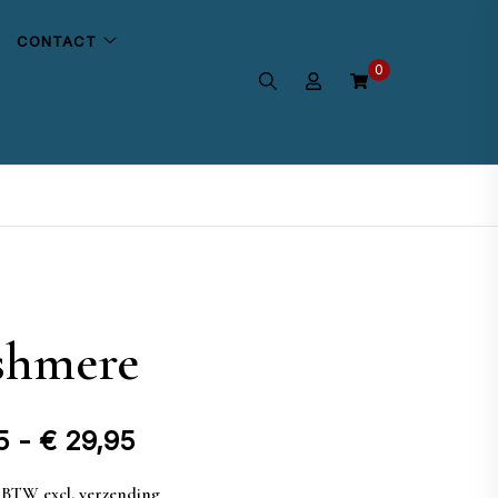
CONTACT
0
shmere
Prijsklasse:
5
-
€
29,95
€ 6,95
l. BTW excl. verzending