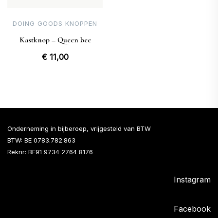
DOING GOODS KNOPPEN
Kastknop – Queen bee
€
11,00
Onderneming in bijberoep, vrijgesteld van BTW
BTW: BE 0783.782.863
Reknr: BE91 9734 2764 8176
Instagram
Facebook