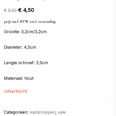
Oorspronkelijke
Huidige
€
4,50
€
5,50
prijs
prijs
prijs incl. BTW excl. verzending
was:
is:
Grootte: 3,2cm/3,2cm
€ 5,50.
€ 4,50.
Diameter: 4,5cm
Lengte schroef: 3,5cm
Materiaal: hout
Uitverkocht
Categorieën:
kastknoppen
,
sale