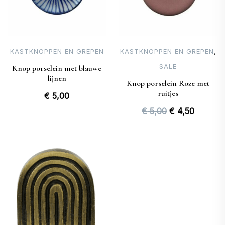
,
KASTKNOPPEN EN GREPEN
KASTKNOPPEN EN GREPEN
SALE
Knop porselein met blauwe
lijnen
Knop porselein Roze met
ruitjes
€
5,00
Oorspronkelij
Huidige
€
5,00
€
4,50
prijs
prijs
was:
is:
€ 5,00.
€ 4,50.