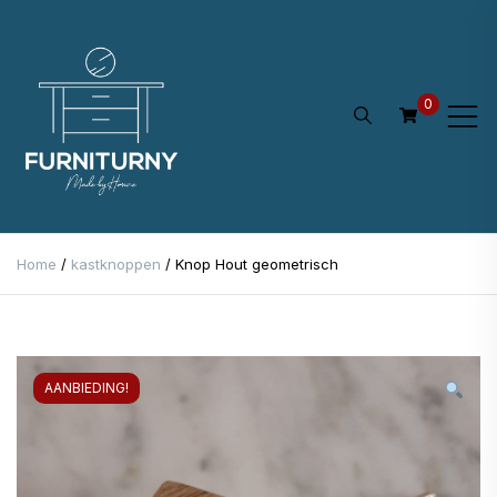
Ga
naar
de
0
inhoud
Home
/
kastknoppen
/ Knop Hout geometrisch
AANBIEDING!