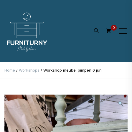
Ga
naar
de
0
inhoud
Home
/
Workshops
/ Workshop meubel pimpen 6 juni