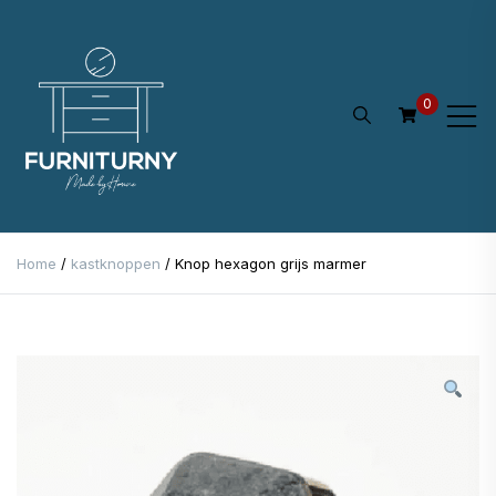
Ga
naar
de
0
inhoud
Home
/
kastknoppen
/ Knop hexagon grijs marmer