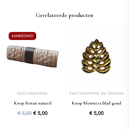
Gerelateerde producten
AANBIEDING!
KASTKNOPPEN
KASTKNOPPEN EN GREPEN
Knop Rotan naturel
Knop Monstera blad goud
Oorspronkelijke
Huidige
€
5,50
€
5,00
€
5,00
prijs
prijs