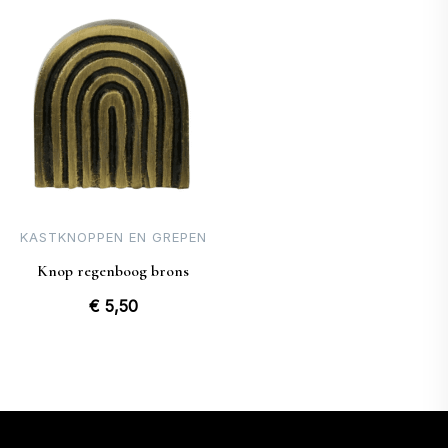
was:
is:
€ 5,50.
€ 5,00.
KASTKNOPPEN EN GREPEN
Knop regenboog brons
€
5,50